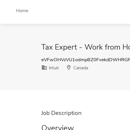
Home
Tax Expert - Work from Ho
eVFwOHVzVU1odmpBZ0FvekdDWHRGR
Intuit
Canada
Job Description
Overview